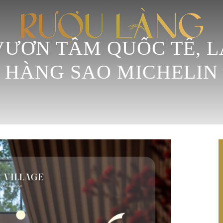
VƯƠN TẦM QUỐC TẾ, L
HÀNG SAO MICHELIN