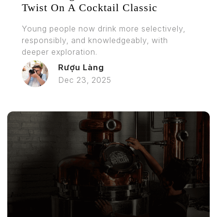
Twist On A Cocktail Classic
Young people now drink more selectively,
responsibly, and knowledgeably, with
deeper exploration.
Rượu Làng
Dec 23, 2025