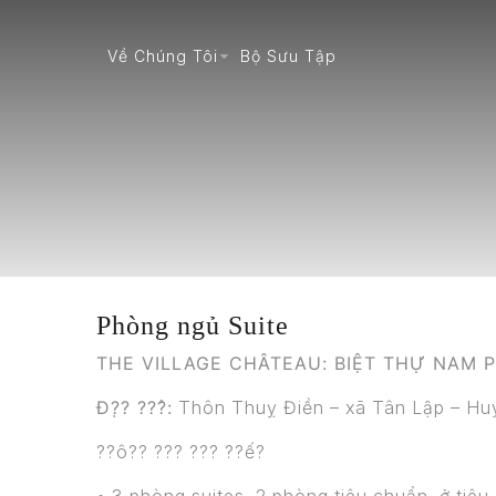
Về Chúng Tôi
Bộ Sưu Tập
Phòng ngủ Suite
THE VILLAGE CHÂTEAU: BIỆT THỰ NAM 
Đ?̣? ???̉:
Thôn Thuỵ Điền – xã Tân Lập – Huy
??ô?? ??? ??? ??ế?