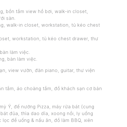
g, bồn tắm view hồ bơi, walk-in closet,
ới sàn.
ng, walk-in closet, workstation, tủ kéo chest
oset, workstation, tủ kéo chest drawer, thư
bàn làm việc.
ng, bàn làm việc.
mạn, view vườn, đàn piano, guitar, thư viện
hăn tắm, áo choàng tắm, đồ khách sạn cơ bản
 mỳ Ý, đế nướng Pizza, máy rửa bát (cung
bát đũa, thìa dao dĩa, xoong nồi, ly uống
c lọc để uống & nấu ăn, đồ làm BBQ, xiên