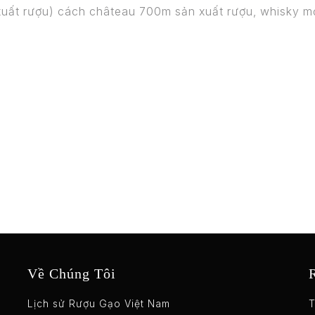
n xuất rượu) cách château 700m sản xuất rượu, whisky
Phòng ngủ tiêu chuẩn
Về Chúng Tôi
Lịch sử Rượu Gạo Việt Nam
T