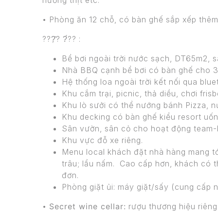
nướng thịt etc.
• Phòng ăn 12 chỗ, có bàn ghế sắp xếp thêm
???̣̂? ?́?? :
Bể bơi ngoài trời nước sạch, DT65m2, s
Nhà BBQ cạnh bể bơi có bàn ghế cho 30
Hệ thống loa ngoài trời kết nối qua blue
Khu cắm trại, picnic, thả diều, chơi fris
Khu lò sưởi có thể nướng bánh Pizza, n
Khu decking có bàn ghế kiểu resort uốn
Sân vườn, sân cỏ cho hoạt động team-bu
Khu vực đỗ xe riêng.
Menu local khách đặt nhà hàng mang tới
trâu; lẩu nấm. Cao cấp hơn, khách có th
đơn.
Phòng giặt ủi: máy giặt/sấy (cung cấp nư
•
Secret wine cellar:
rượu thương hiệu riêng