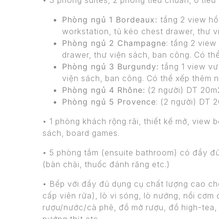
• 3 phòng suites, 2 phòng tiêu chuẩn, ở tiêu 
Phòng ngủ 1 Bordeaux:
tầng 2 view hồ
workstation, tủ kéo chest drawer, thư 
Phòng ngủ 2 Champagne
: tầng 2 view
drawer, thư viện sách, ban công. Có th
Phòng ngủ 3 Burgundy:
tầng 1 view vườ
viện sách, ban công. Có thể xếp thêm n
Phòng ngủ 4 Rhône:
(2 người) DT 20m2.
Phòng ngủ 5 Provence
: (2 người) DT 
• 1 phòng khách rộng rãi, thiết kế mở, view b
sách, board games.
• 5 phòng tắm (ensuite bathroom) có đầy đủ
(bàn chải, thuốc đánh răng etc.)
• Bếp với đầy đủ dụng cụ chất lượng cao ch
cấp viên rửa), lò vi sóng, lò nướng, nồi cơm
rượu/nước/cà phê, đồ mở rượu, đồ high-tea, 