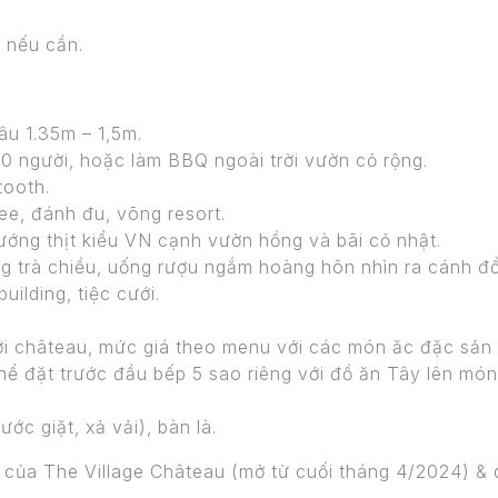
 nếu cần.
âu 1.35m – 1,5m.
 người, hoặc làm BBQ ngoài trời vườn cỏ rộng.
tooth.
bee, đánh đu, võng resort.
ướng thịt kiểu VN cạnh vườn hồng và bãi cỏ nhật.
g trà chiều, uống rượu ngắm hoàng hôn nhìn ra cánh đồn
ilding, tiệc cưới.
 château, mức giá theo menu với các món ăc đặc sản đị
ể đặt trước đầu bếp 5 sao riêng với đồ ăn Tây lên món 
ớc giặt, xả vải), bàn là.
 của The Village Château (mở từ cuối tháng 4/2024) & d