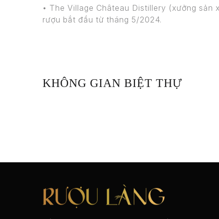
• The Village Château Distillery (xưởng sả
rượu bắt đầu từ tháng 5/2024.
KHÔNG GIAN BIỆT THỰ
Không gian chung