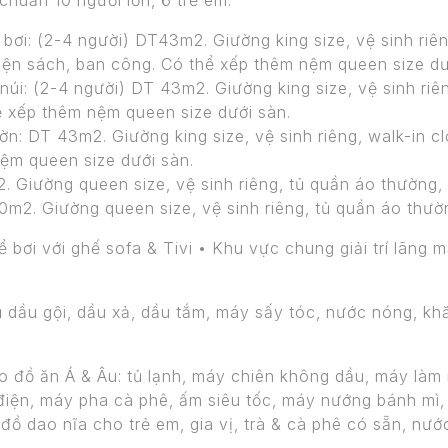
chuẩn 10 người lớn, 6 trẻ em.
 bơi: (2-4 người) DT43m2. Giường king size, vệ sinh riên
viện sách, ban công. Có thể xếp thêm nệm queen size dư
 núi: (2-4 người) DT 43m2. Giường king size, vệ sinh riê
ể xếp thêm nệm queen size dưới sàn.
n: DT 43m2. Giường king size, vệ sinh riêng, walk-in cl
ệm queen size dưới sàn.
 Giường queen size, vệ sinh riêng, tủ quần áo thường, 
20m2. Giường queen size, vệ sinh riêng, tủ quần áo thườ
ể bơi với ghế sofa & Tivi • Khu vực chung giải trí lãng 
 dầu gội, dầu xả, dầu tắm, máy sấy tóc, nước nóng, k
o đồ ăn Á & Âu: tủ lạnh, máy chiên không dầu, máy làm
 điện, máy pha cà phê, ấm siêu tốc, máy nướng bánh mì, 
đồ dao nĩa cho trẻ em, gia vị, trà & cà phê có sẵn, nướ