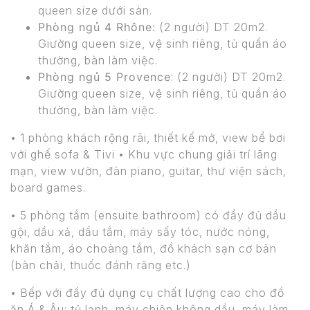
queen size dưới sàn.
Phòng ngủ 4 Rhône:
(2 người) DT 20m2.
Giường queen size, vệ sinh riêng, tủ quần áo
thường, bàn làm việc.
Phòng ngủ 5 Provence
: (2 người) DT 20m2.
Giường queen size, vệ sinh riêng, tủ quần áo
thường, bàn làm việc.
• 1 phòng khách rộng rãi, thiết kế mở, view bể bơi
với ghế sofa & Tivi • Khu vực chung giải trí lãng
mạn, view vườn, đàn piano, guitar, thư viện sách,
board games.
• 5 phòng tắm (ensuite bathroom) có đầy đủ dầu
gội, dầu xả, dầu tắm, máy sấy tóc, nước nóng,
khăn tắm, áo choàng tắm, đồ khách sạn cơ bản
(bàn chải, thuốc đánh răng etc.)
• Bếp với đầy đủ dụng cụ chất lượng cao cho đồ
ăn Á & Âu: tủ lạnh, máy chiên không dầu, máy làm