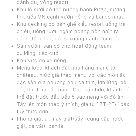
đánh đu, võng resort.
Khu lò sưởi có thể nướng bánh Pizza, nướng
thịt kiểu VN cạnh vườn hồng và bãi cỏ nhật.
Khu decking có bàn ghế kiểu resort uống trà
chiều, uống rượu ngắm hoàng hôn nhìn ra
cánh đồng lúa, có lối xuống cánh đồng lúa.
Sân vườn, sân cỏ cho hoạt động team-
building, tiệc cưới.
Khu vực đỗ xe riêng.
Menu local khách đặt nhà hàng mang tới
château, mức giá theo menu với các món ăc
đặc sản địa phương như cá tầm, lợn lửng, dê
núi, thịt trâu; lẩu nấm. Cao cấp hơn, khách có
thể đặt trước đầu bếp 5 sao riêng với đồ ăn
Tây lên món theo ý thích, giá từ 1.7T-2T/1 pax
tuỳ thực đơn.
Phòng giặt ủi: máy giặt/sấy (cung cấp nước
giặt, xả vải), bàn là.