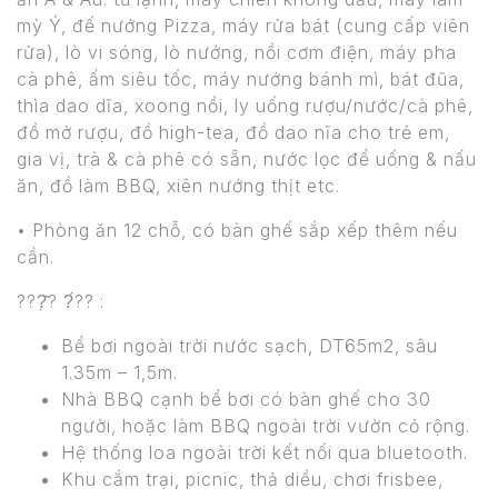
mỳ Ý, đế nướng Pizza, máy rửa bát (cung cấp viên
rửa), lò vi sóng, lò nướng, nồi cơm điện, máy pha
cà phê, ấm siêu tốc, máy nướng bánh mì, bát đũa,
thìa dao dĩa, xoong nồi, ly uống rượu/nước/cà phê,
đồ mở rượu, đồ high-tea, đồ dao nĩa cho trẻ em,
gia vị, trà & cà phê có sẵn, nước lọc để uống & nấu
ăn, đồ làm BBQ, xiên nướng thịt etc.
• Phòng ăn 12 chỗ, có bàn ghế sắp xếp thêm nếu
cần.
???̣̂? ?́?? :
Bể bơi ngoài trời nước sạch, DT65m2, sâu
1.35m – 1,5m.
Nhà BBQ cạnh bể bơi có bàn ghế cho 30
người, hoặc làm BBQ ngoài trời vườn cỏ rộng.
Hệ thống loa ngoài trời kết nối qua bluetooth.
Khu cắm trại, picnic, thả diều, chơi frisbee,