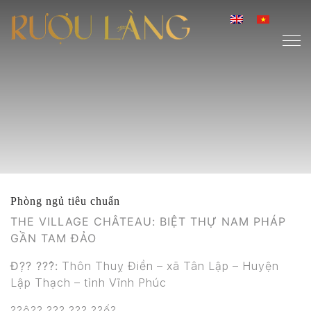
Phòng ngủ tiêu chuẩn
THE VILLAGE CHÂTEAU: BIỆT THỰ NAM PHÁP
GẦN TAM ĐẢO
Đ?̣? ???̉:
Thôn Thuỵ Điền – xã Tân Lập – Huyện
Lập Thạch – tỉnh Vĩnh Phúc
??ô?? ??? ??? ??ế?