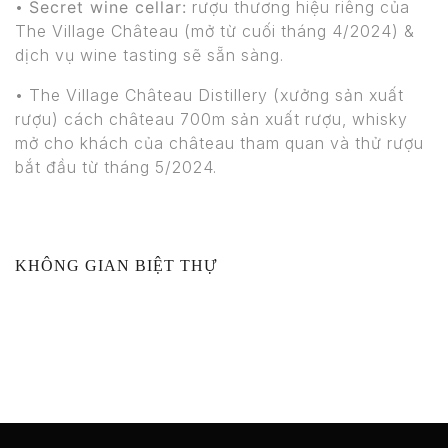
•
Secret wine cellar:
rượu thương hiệu riêng của
The Village Château (mở từ cuối tháng 4/2024) &
dịch vụ wine tasting sẽ sẵn sàng.
• The Village Château Distillery (xưởng sản xuất
rượu) cách château 700m sản xuất rượu, whisky
mở cho khách của château tham quan và thử rượu
bắt đầu từ tháng 5/2024.
KHÔNG GIAN BIỆT THỰ
Không gian chung